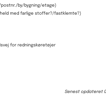
/postnr./by/bygning/etage)
held med farlige stoffer?/fastklemte?)
lsvej for redningskøretøjer
Senest opdateret