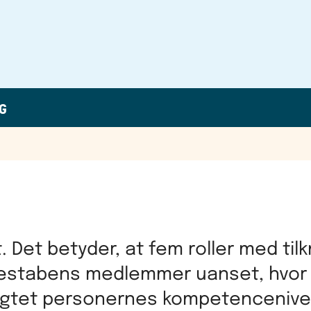
G
 Det betyder, at fem roller med til
isestabens medlemmer uanset, hvo
 uagtet personernes kompetencenive