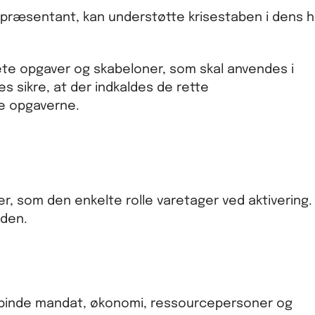
epræsentant, kan understøtte krisestaben i dens 
rete opgaver og skabeloner, som skal anvendes i
s sikre, at der indkaldes de rette
se opgaverne.
, som den enkelte rolle varetager ved aktivering. L
iden.
t binde mandat, økonomi, ressourcepersoner og