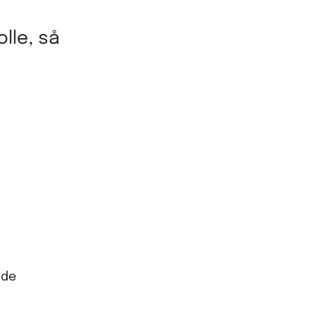
lle, så
 de