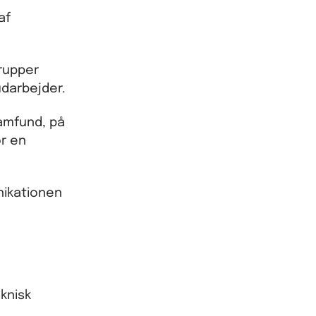
af
grupper
udarbejder.
samfund, på
or en
nikationen
knisk