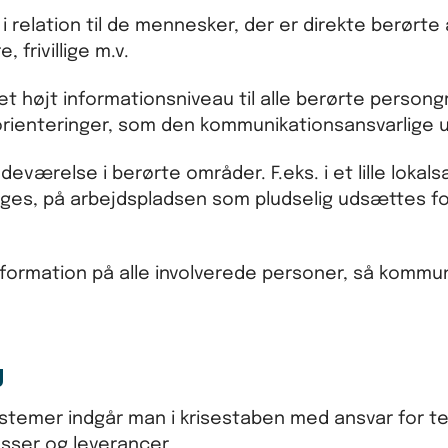
 relation til de mennesker, der er direkte berørte 
frivillige m.v.
et højt informationsniveau til alle berørte person
orienteringer, som den kommunikationsansvarlige 
eværelse i berørte områder. F.eks. i et lille lokal
nges, på arbejdspladsen som pludselig udsættes f
nformation på alle involverede personer, så kommu
g
ystemer indgår man i krisestaben med ansvar for te
sser og leverancer.