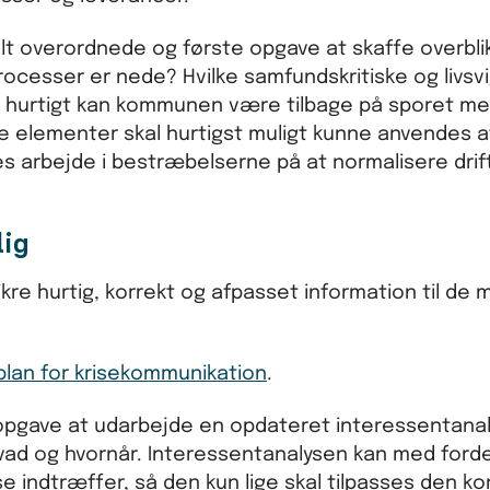
lt overordnede og første opgave at skaffe overblik
cesser er nede? Hvilke samfundskritiske og livsvi
or hurtigt kan kommunen være tilbage på sporet m
sse elementer skal hurtigst muligt kunne anvendes a
es arbejde i bestræbelserne på at normalisere drif
lig
ikre hurtig, korrekt og afpasset information til de
plan for krisekommunikation
.
pgave at udarbejde en opdateret interessentanal
 hvad og hvornår. Interessentanalysen kan med forde
e indtræffer, så den kun lige skal tilpasses den k