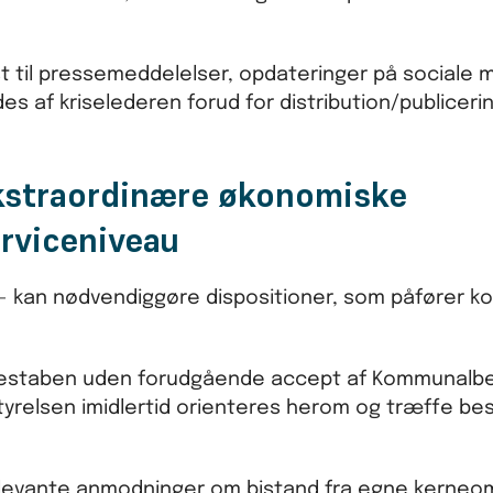
 til pressemeddelelser, opdateringer på sociale m
 af kriselederen forud for distribution/publicerin
ekstraordinære økonomiske
erviceniveau
 3 - kan nødvendiggøre dispositioner, som påfører
risestaben uden forudgående accept af Kommunalbe
relsen imidlertid orienteres herom og træffe be
elevante anmodninger om bistand fra egne kerneom