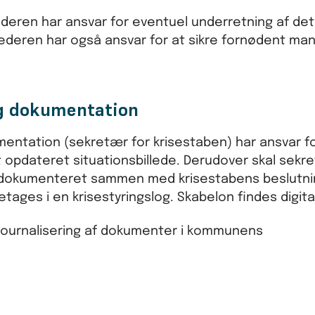
ederen har ansvar for eventuel underretning af det 
deren har også ansvar for at sikre fornødent mand
og dokumentation
umentation (sekretær for krisestaben) har ansvar fo
t opdateret situationsbillede. Derudover skal sek
iver dokumenteret sammen med krisestabens beslutni
ages i en krisestyringslog. Skabelon findes digital
journalisering af dokumenter i kommunens