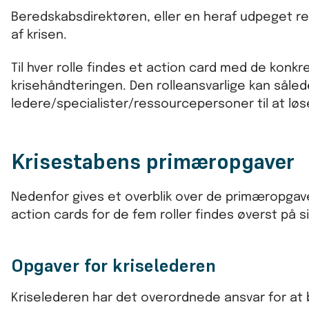
Beredskabsdirektøren, eller en heraf udpeget r
af krisen.
Til hver rolle findes et action card med de konk
krisehåndteringen. Den rolleansvarlige kan sålede
ledere/specialister/ressourcepersoner til at lø
Krisestabens primæropgaver
Nedenfor gives et overblik over de primæropgaver
action cards for de fem roller findes øverst på s
Opgaver for kriselederen
Kriselederen har det overordnede ansvar for a