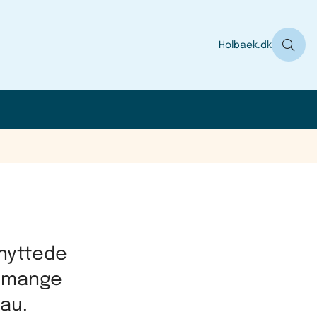
Holbaek.dk
knyttede
r mange
au.