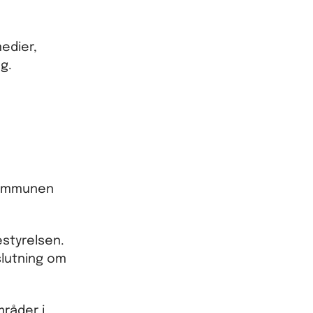
edier,
g.
 kommunen
styrelsen.
slutning om
råder i