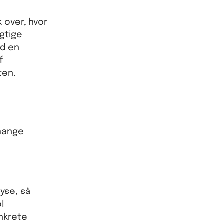
 over, hvor
gtige
ed en
f
ten.
 mange
yse, så
l
onkrete