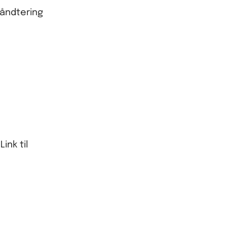
håndtering
ink til