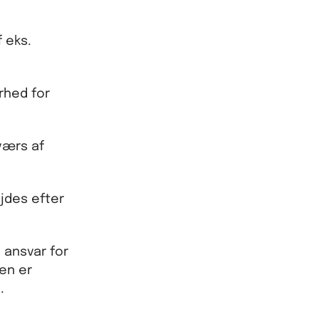
 eks.
erhed for
værs af
ejdes efter
 ansvar for
en er
.