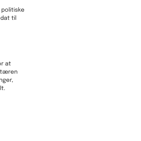
politiske
at til
r at
retæren
nger,
t.